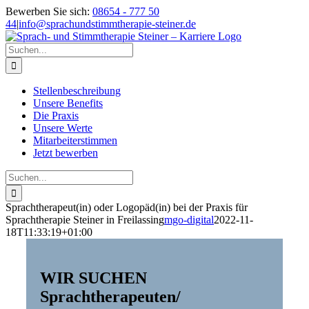
Zum
Bewerben Sie sich:
08654 - 777 50
Inhalt
44
|
info@sprachundstimmtherapie-steiner.de
springen
Suche
nach:
Stellenbeschreibung
Unsere Benefits
Die Praxis
Unsere Werte
Mitarbeiterstimmen
Jetzt bewerben
Suche
nach:
Sprachtherapeut(in) oder Logopäd(in) bei der Praxis für
Sprachtherapie Steiner in Freilassing
mgo-digital
2022-11-
18T11:33:19+01:00
WIR SUCHEN
Sprachtherapeuten/